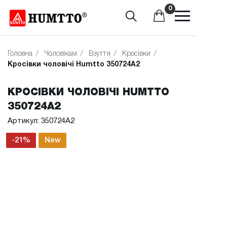
0
Головна
/
Чоловікам
/
Взуття
/
Кросівки
/
Кросівки чоловічі Humtto 350724A2
КРОСІВКИ ЧОЛОВІЧІ HUMTTO
350724A2
Артикул: 350724A2
-21%
New