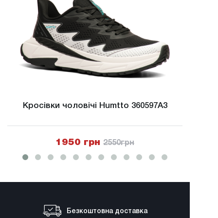
Кросівки чоловічі Humtto 360597A3
Крос
1950 грн
2550
грн
Безкоштовна доставка