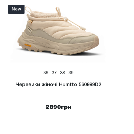
New
36
37
38
39
Черевики жіночі Humtto 560999D2
2890
грн