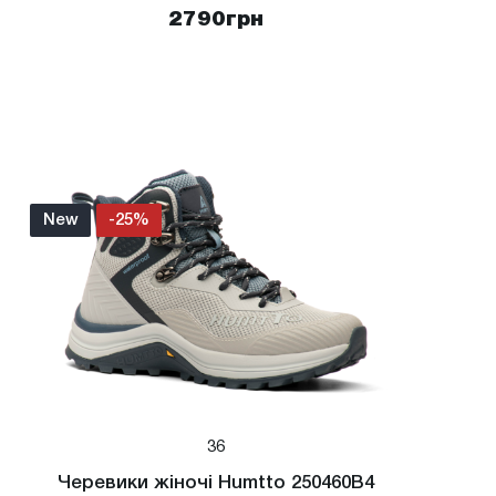
2790
грн
New
-25%
36
Черевики жіночі Humtto 250460B4