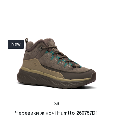
New
36
Черевики жіночі Humtto 260757D1