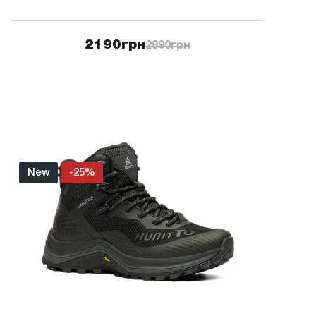
2190
грн
2890
грн
New
-25%