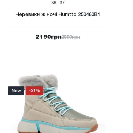
36
37
Черевики жіночі Humtto 250460B1
2190
грн
2890
грн
New
-31%