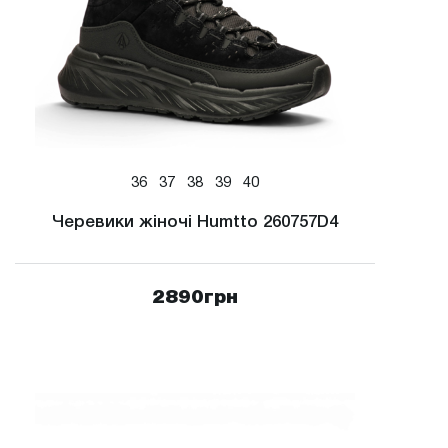
36
37
38
39
40
Черевики жіночі Humtto 260757D4
2890
грн