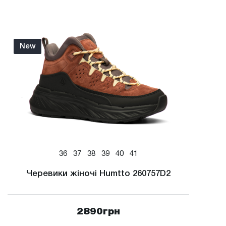
New
36
37
38
39
40
41
Черевики жіночі Humtto 260757D2
2890
грн