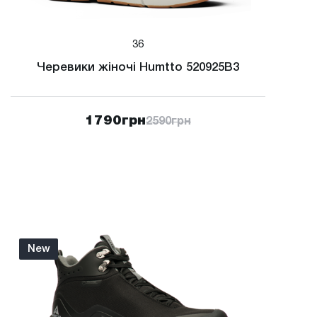
36
Черевики жіночі Humtto 520925B3
1790
грн
2590
грн
New