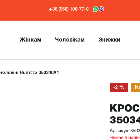
+38 (068) 108-77-01
Жінкам
Чоловікам
Знижки
чоловічі Humtto 350340A1
-21%
N
КРОС
3503
Артикул: 350
Немає в наяв