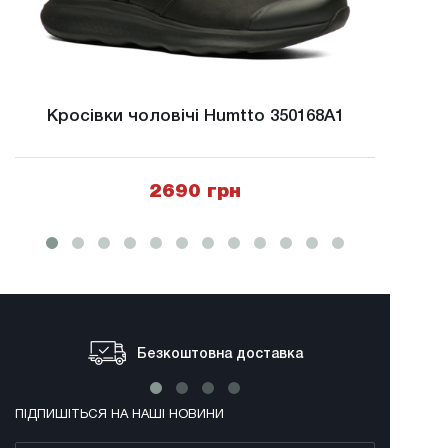
Кросівки чоловічі Humtto 350168A1
Крос
2690 грн
Безкоштовна доставка
ПІДПИШІТЬСЯ НА НАШІ НОВИНИ