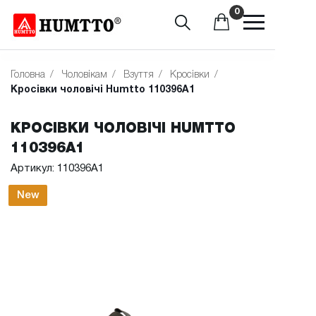
0
Головна
/
Чоловікам
/
Взуття
/
Кросівки
/
Кросівки чоловічі Humtto 110396A1
КРОСІВКИ ЧОЛОВІЧІ HUMTTO
110396A1
Артикул: 110396A1
New