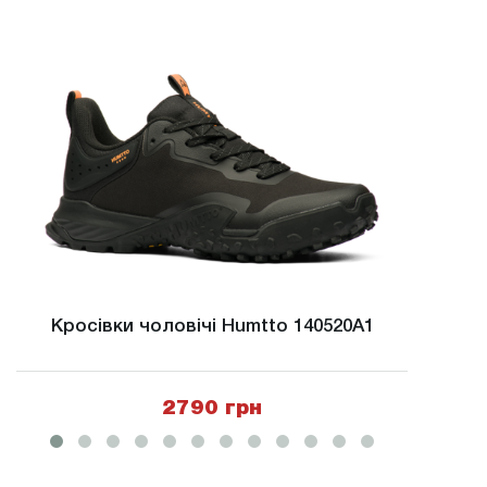
Кросівки чоловічі Humtto 140520A1
Крос
2790 грн