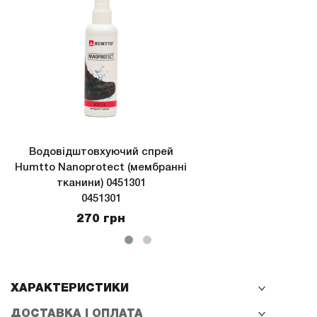
Водовідштовхуючий спрей
Водов
Humtto Nanoprotect (мембранні
Hu
тканини) 0451301
(екстре
0451301
270 грн
ХАРАКТЕРИСТИКИ
ДОСТАВКА І ОПЛАТА