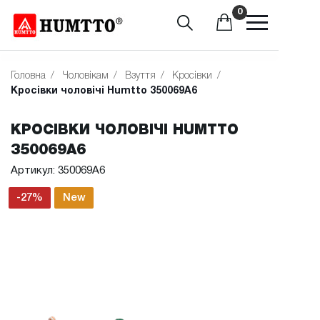
0
Головна
/
Чоловікам
/
Взуття
/
Кросівки
/
Кросівки чоловічі Humtto 350069A6
КРОСІВКИ ЧОЛОВІЧІ HUMTTO
350069A6
Артикул: 350069A6
-27%
New