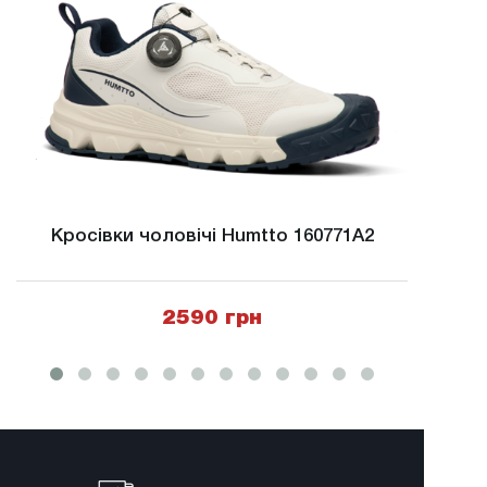
Кросівки чоловічі Humtto 160771A2
Крос
2590 грн