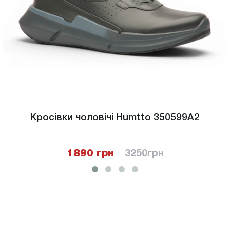
Кросівки чоловічі Humtto 350599A2
1890 грн
3250
грн