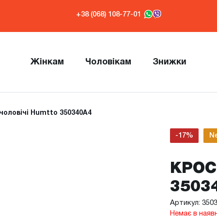
+38 (068) 108-77-01
Жінкам
Чоловікам
Знижки
чоловічі Humtto 350340A4
-17%
N
КРОС
3503
Артикул: 350
Немає в наяв