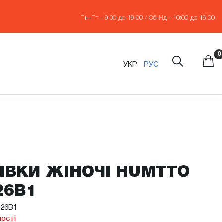
Пн-Пт - 9:00 до 18:00 / Сб-Нд - 10:00 до 16:00
0
УКР
РУС
ІВКИ ЖІНОЧІ HUMTTO
26B1
926B1
ності