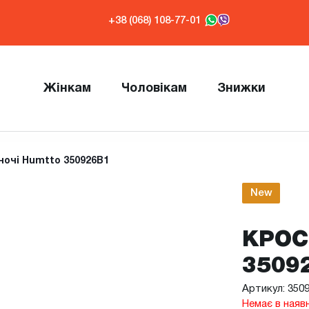
+38 (068) 108-77-01
Жінкам
Чоловікам
Знижки
ночі Humtto 350926B1
New
КРОС
3509
Артикул: 350
Немає в наяв