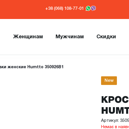
+38 (068) 108-77-01
Женщинам
Мужчинам
Скидки
вки женские Humtto 350926B1
New
КРОС
HUMT
Артикул: 350
Немає в наяв