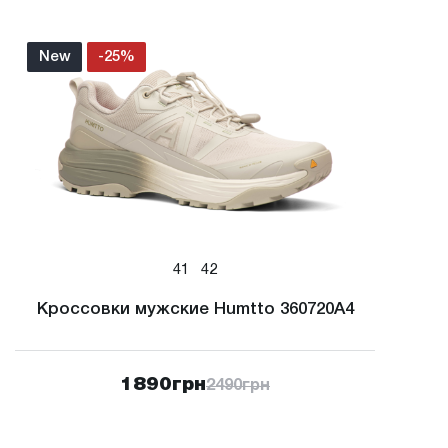
New
-25%
41
42
Кроссовки мужские Humtto 360720A4
1890
грн
2490
грн