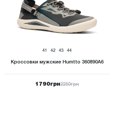
41
42
43
44
Кроссовки мужские Humtto 360890A6
1790
грн
2250
грн