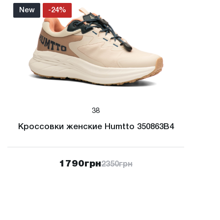
New
-24%
38
Кроссовки женские Humtto 350863B4
1790
грн
2350
грн