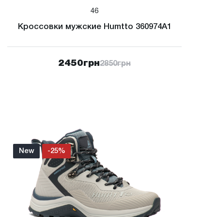
46
Кроссовки мужские Humtto 360974A1
2450
грн
2850
грн
New
-25%