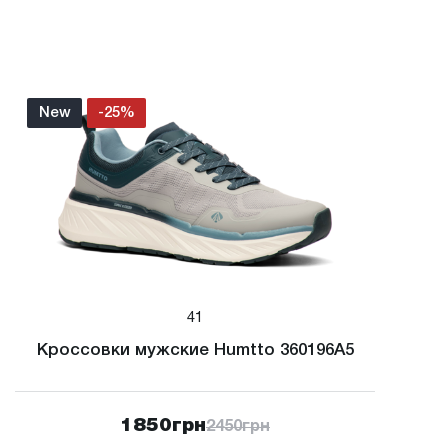
New
-25%
41
Кроссовки мужские Humtto 360196A5
1850
грн
2450
грн