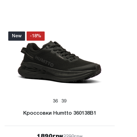
New
-18%
36
39
Кроссовки Humtto 360138B1
1890
грн
2290
грн