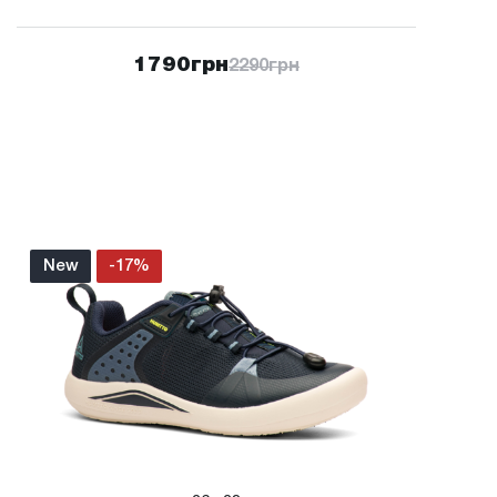
1790
грн
2290
грн
New
-17%