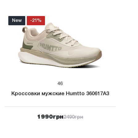
New
-21%
46
Кроссовки мужские Humtto 360617A3
1990
грн
2490
грн