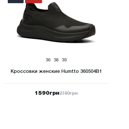
36
38
39
Кроссовки женские Humtto 360504B1
1590
грн
2190
грн