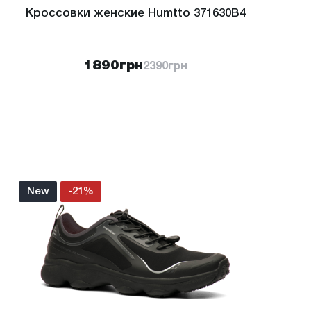
Кроссовки женские Humtto 371630B4
1890
грн
2390
грн
New
-21%