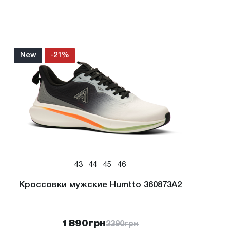
New
-21%
43
44
45
46
Кроссовки мужские Humtto 360873A2
1890
грн
2390
грн