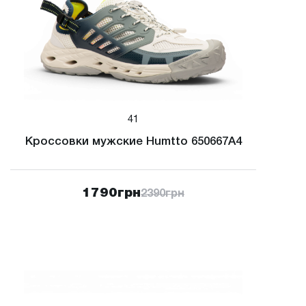
41
Кроссовки мужские Humtto 650667A4
1790
грн
2390
грн