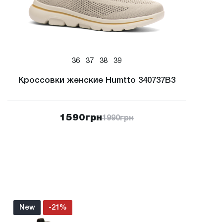
36
37
38
39
Кроссовки женские Humtto 340737B3
1590
грн
1990
грн
New
-21%