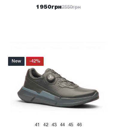
1950
грн
2550
грн
New
-42%
41
42
43
44
45
46