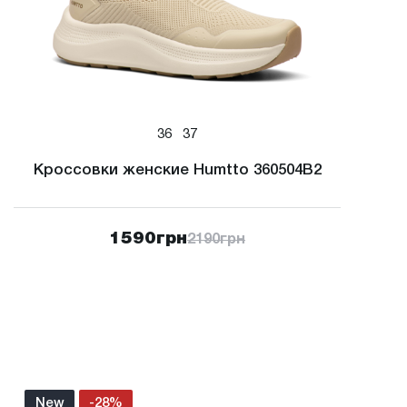
36
37
Кроссовки женские Humtto 360504B2
1590
грн
2190
грн
New
-28%