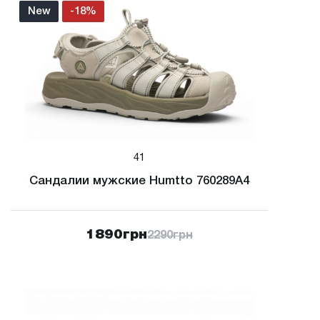
New
-18%
41
Сандалии мужские Humtto 760289A4
1890
грн
2290
грн