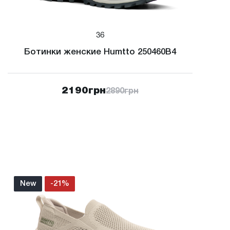
36
Ботинки женские Humtto 250460B4
2190
грн
2890
грн
New
-21%