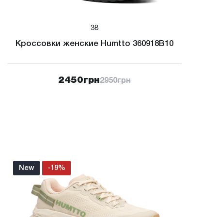
38
Кроссовки женские Humtto 360918B10
2450
грн
2950
грн
New
-19%