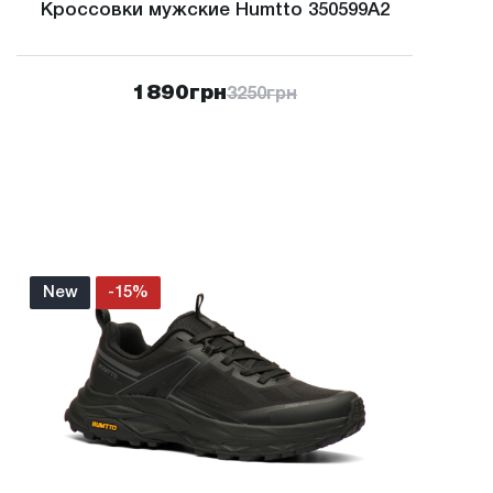
Кроссовки мужские Humtto 350599A2
1890
грн
3250
грн
New
-15%