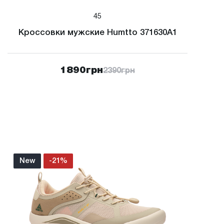
45
Кроссовки мужские Humtto 371630A1
1890
грн
2390
грн
New
-21%