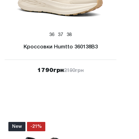
36
37
38
Кроссовки Humtto 360138B3
1790
грн
2190
грн
New
-21%