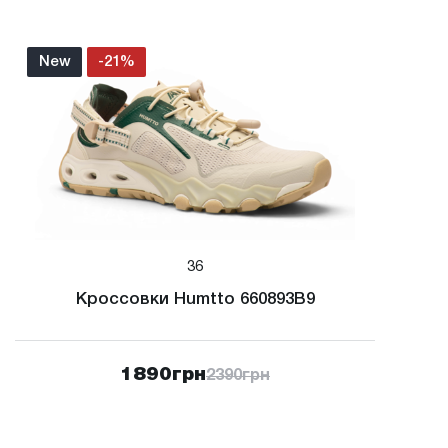
New
-21%
36
Кроссовки Humtto 660893B9
1890
грн
2390
грн