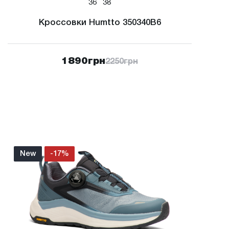
36
38
Кроссовки Humtto 350340B6
1890
грн
2250
грн
New
-17%