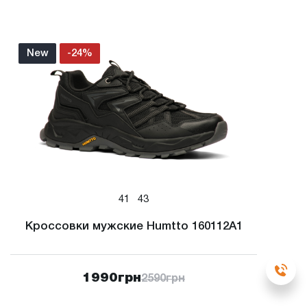
New
-24%
41
43
Кроссовки мужские Humtto 160112A1
1990
грн
2590
грн