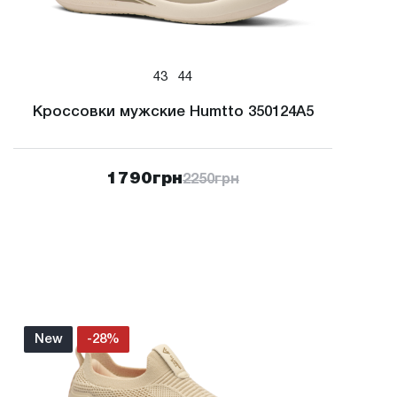
43
44
Кроссовки мужские Humtto 350124A5
1790
грн
2250
грн
New
-28%