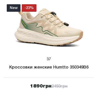
New
-23%
37
Кроссовки женские Humtto 350349B6
1890
грн
2450
грн