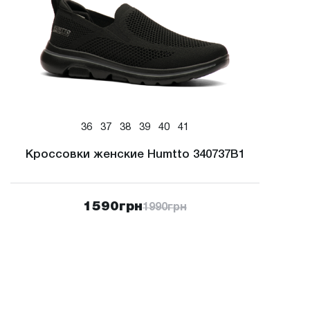
36
37
38
39
40
41
Кроссовки женские Humtto 340737B1
1590
грн
1990
грн