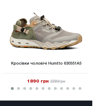
Кросівки чоловічі Humtto 630551A5
Крос
1890 грн
2290
грн