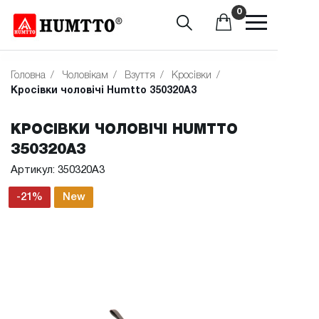
0
Головна
/
Чоловікам
/
Взуття
/
Кросівки
/
Кросівки чоловічі Humtto 350320A3
КРОСІВКИ ЧОЛОВІЧІ HUMTTO
350320A3
Артикул: 350320A3
-21%
New