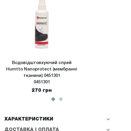
Водовідштовхуючий спрей
Водов
Humtto Nanoprotect (мембранні
Hu
тканини) 0451301
(екстре
0451301
270 грн
ХАРАКТЕРИСТИКИ
ДОСТАВКА І ОПЛАТА