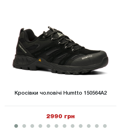
Кросівки чоловічі Humtto 150564A2
Крос
2990 грн