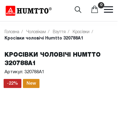
0
Головна
/
Чоловікам
/
Взуття
/
Кросівки
/
Кросівки чоловічі Humtto 320788A1
КРОСІВКИ ЧОЛОВІЧІ HUMTTO
320788A1
Артикул: 320788A1
-22%
New