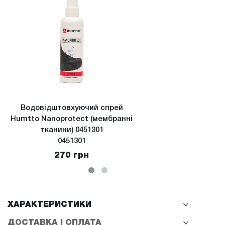
Водовідштовхуючий спрей
Водов
Humtto Nanoprotect (мембранні
Hu
тканини) 0451301
(екстре
0451301
270 грн
ХАРАКТЕРИСТИКИ
ДОСТАВКА І ОПЛАТА