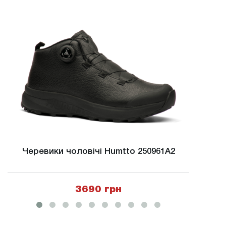
Черевики чоловічі Humtto 250961A2
Чере
3690 грн