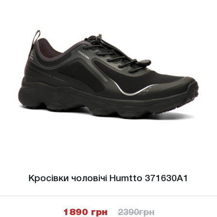
Кросівки чоловічі Humtto 371630A1
1890 грн
2390
грн