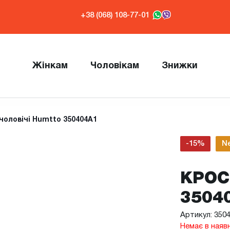
+38 (068) 108-77-01
Жінкам
Чоловікам
Знижки
чоловічі Humtto 350404A1
-15%
N
КРОС
3504
Артикул: 350
Немає в наяв