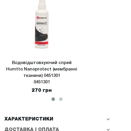
Водовідштовхуючий спрей
Водов
Humtto Nanoprotect (мембранні
Hu
тканини) 0451301
(екстре
0451301
270 грн
ХАРАКТЕРИСТИКИ
ДОСТАВКА І ОПЛАТА