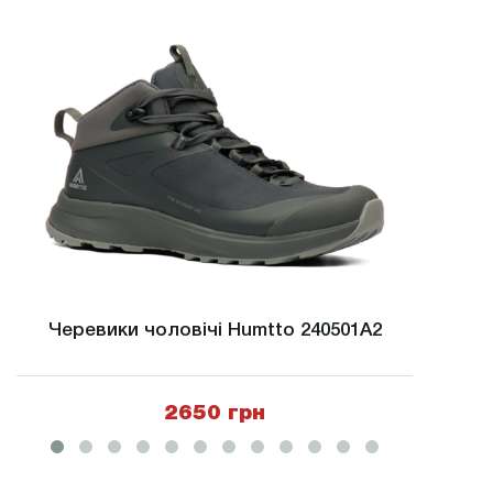
Черевики чоловічі Humtto 240501A2
Чере
2650 грн