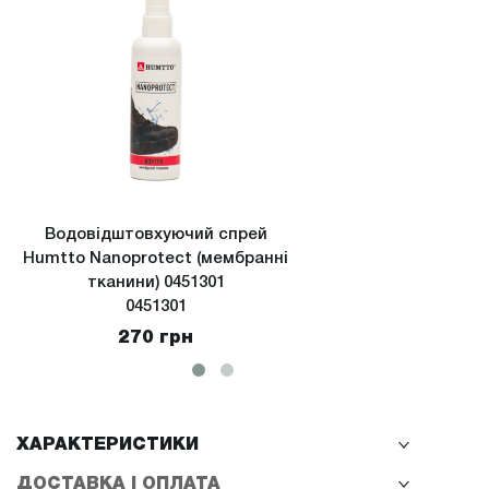
Водовідштовхуючий спрей
Водов
Humtto Nanoprotect (мембранні
Hu
тканини) 0451301
(екстре
0451301
270 грн
ХАРАКТЕРИСТИКИ
ДОСТАВКА І ОПЛАТА