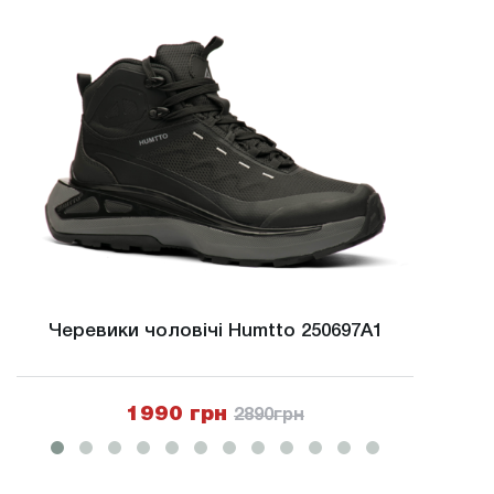
Черевики чоловічі Humtto 250697A1
Чере
1990 грн
2890
грн