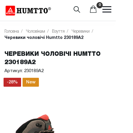
0
Головна
/
Чоловікам
/
Взуття
/
Черевики
/
Черевики чоловічі Humtto 230189A2
ЧЕРЕВИКИ ЧОЛОВІЧІ HUMTTO
230189A2
Артикул: 230189A2
-28%
New