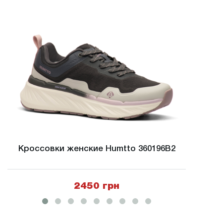
Кроссовки женские Humtto 360196B2
Кросс
2450 грн