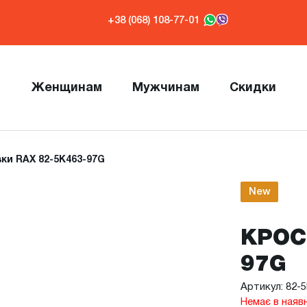
+38 (068) 108-77-01
Женщинам
Мужчинам
Скидки
ки RAX 82-5K463-97G
New
КРОС
97G
Артикул: 82-
Немає в наяв