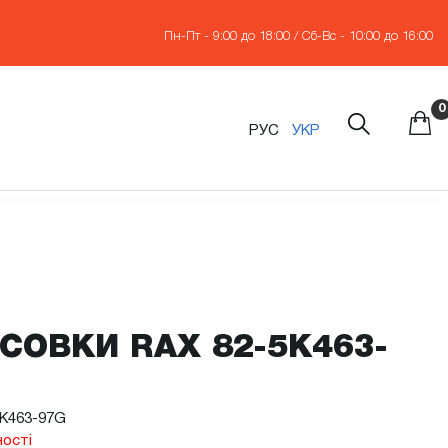
Пн-Пт - 9:00 до 18:00 / Сб-Вс - 10:00 до 16:00
0
РУС
УКР
СОВКИ RAX 82-5K463-
5K463-97G
ності