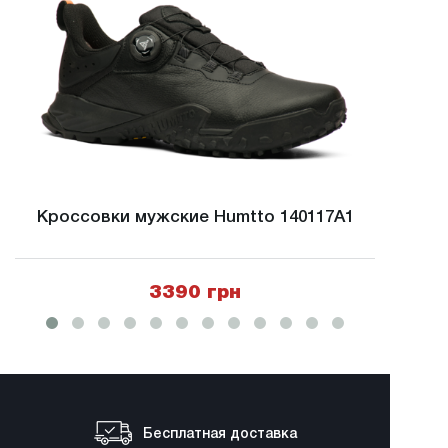
Кроссовки мужские Humtto 140117A1
Кросс
3390 грн
Бесплатная доставка