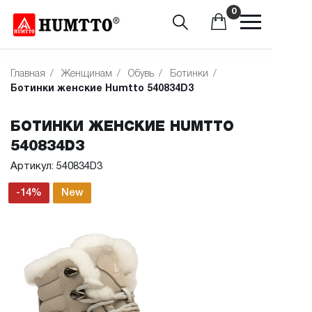
0
Главная
/
Женщинам
/
Обувь
/
Ботинки
/
Ботинки женские Humtto 540834D3
БОТИНКИ ЖЕНСКИЕ HUMTTO
540834D3
Артикул: 540834D3
-14%
New