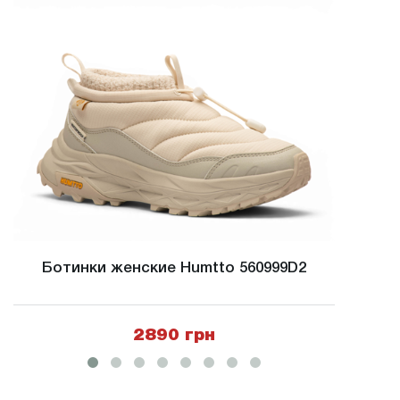
Ботинки женские Humtto 560999D2
Ботинк
2890 грн